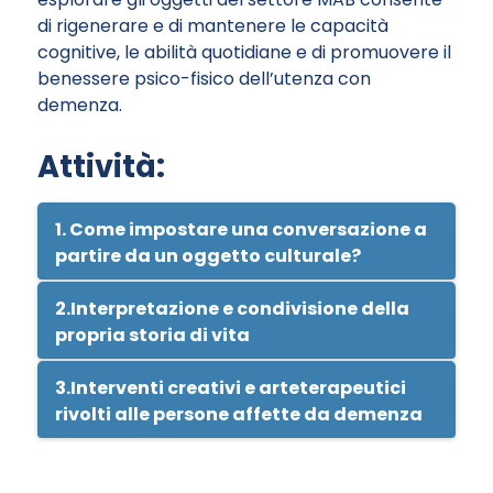
di rigenerare e di mantenere le capacità
cognitive, le abilità quotidiane e di promuovere il
benessere psico-fisico dell’utenza con
demenza.
Attività:
1.
Come impostare una conversazione a
partire da un oggetto culturale?
Scegli alcune opere d’arte o oggetti museali
2.
Interpretazione e condivisione della
legati ad un determinato argomento.
propria storia di vita
In collaborazione con i curatori museali,
Quando si avanza un’interpretazione circa
3.
Interventi creativi e arteterapeutici
prepara una breve descrizione di ciascun
un oggetto, ci cerca di chiarirne i significati
rivolti alle persone affette da demenza
oggetto selezionato. Disponi una lista di
nascosti. Il senso dell’attività consiste
domande per facilitare la comunicazione e
nell’interpretazione dell'esperienza
I laboratori artistici o gli interventi
l’interazione con le persone affette da