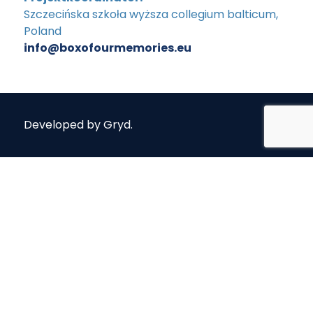
Szczecińska szkoła wyższa collegium balticum,
Poland
info@boxofourmemories.eu
Developed by
Gryd
.