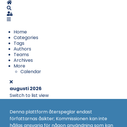
Home
Search
Sign In
Home
Categories
Tags
Authors
Teams
Archives
More
Calendar
augusti 2026
Switch to list view
Denna plattform återspeglar endast
författarnas åsikter; Kommissionen kan inte
hållas ansvarig för någon användning som kan