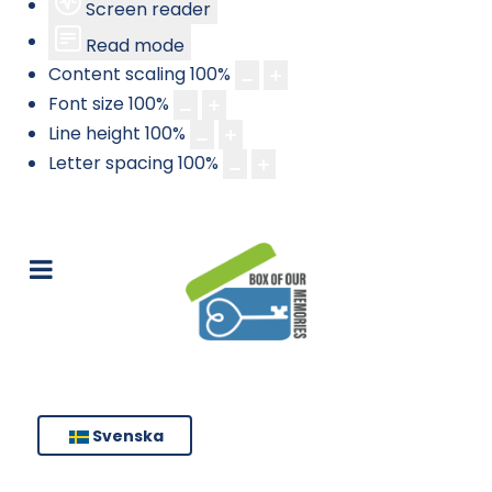
Screen reader
Read mode
Content scaling
100
%
Font size
100
%
Line height
100
%
Letter spacing
100
%
Svenska